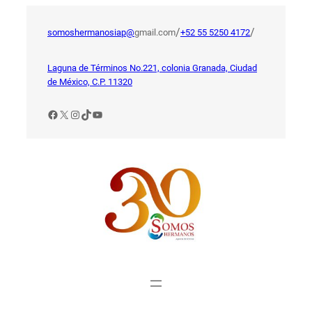
Saltar
al
/
/
somoshermanosiap@
gmail.com
+52 55 5250 4172
contenido
Laguna de Términos No.221, colonia Granada, Ciudad
de México, C.P. 11320
Facebook
X
Instagram
TikTok
YouTube