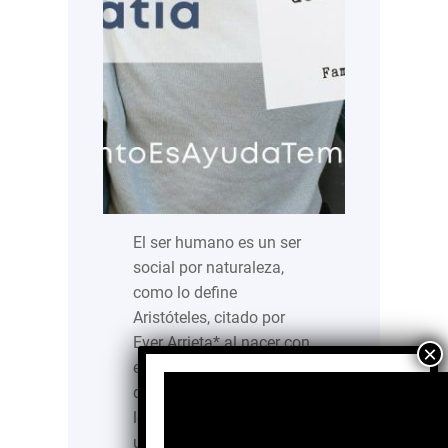
El ser humano es un ser
social por naturaleza,
como lo define
Aristóteles, citado por
Ever Arrieta* al nacer con
esta característica e ir
desarrollando a través de
los años, necesitamos de
un u unos otros para