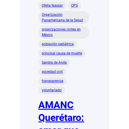
Ofelia Nassar
OPS
Organización
Panamericana de la Salud
organizaciones civiles en
México
población pediátrica
principal causa de muerte
Sandra de Anda
sociedad civil
transparencia
voluntariado
AMANC
Querétaro: