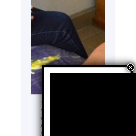
Fundada por el deseo de
Michelle Alegre de ayudar
a otros niños como ella,
AMANC Querétaro ha
acompañado con