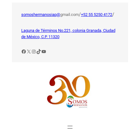
Saltar
al
/
/
somoshermanosiap@
gmail.com
+52 55 5250 4172
contenido
Laguna de Términos No.221, colonia Granada, Ciudad
de México, C.P. 11320
Facebook
X
Instagram
TikTok
YouTube