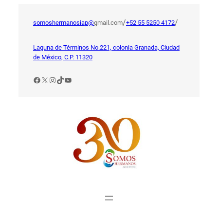
Saltar
al
/
/
somoshermanosiap@
gmail.com
+52 55 5250 4172
contenido
Laguna de Términos No.221, colonia Granada, Ciudad
de México, C.P. 11320
Facebook
X
Instagram
TikTok
YouTube