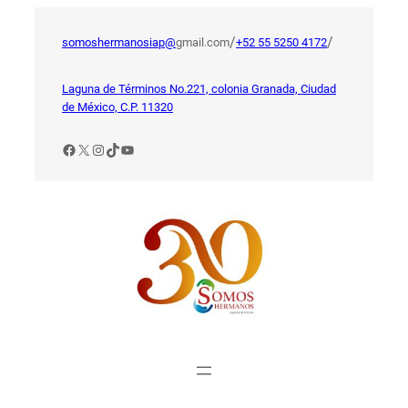
Saltar
al
/
/
somoshermanosiap@
gmail.com
+52 55 5250 4172
contenido
Laguna de Términos No.221, colonia Granada, Ciudad
de México, C.P. 11320
Facebook
X
Instagram
TikTok
YouTube