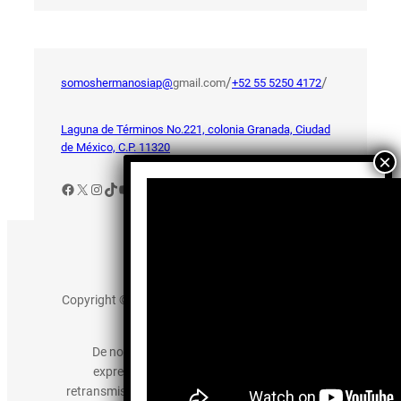
/
/
somoshermanosiap@
gmail.com
+52 55 5250 4172
Laguna de Términos No.221, colonia Granada, Ciudad
de México, C.P. 11320
Facebook
X
Instagram
TikTok
YouTube
Aviso de Privacidad
Copyright © 2025 somos-hermanos.mx. Todos los
derechos reservados.
De no existir previa autorización, queda
expresamente prohibida la publicación,
retransmisión, edición y cualquier otro uso de los