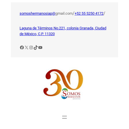
Saltar
al
/
/
somoshermanosiap@
gmail.com
+52 55 5250 4172
contenido
Laguna de Términos No.221, colonia Granada, Ciudad
de México, C.P. 11320
Facebook
X
Instagram
TikTok
YouTube