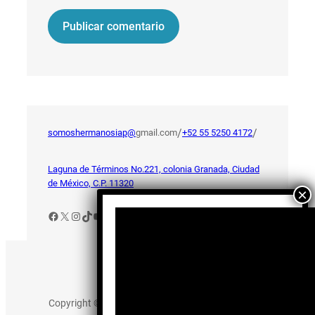
/
/
somoshermanosiap@
gmail.com
+52 55 5250 4172
Laguna de Términos No.221, colonia Granada, Ciudad
de México, C.P. 11320
Facebook
X
Instagram
TikTok
YouTube
Aviso de Privacidad
Copyright © 2025 somos-hermanos.mx. Todos los