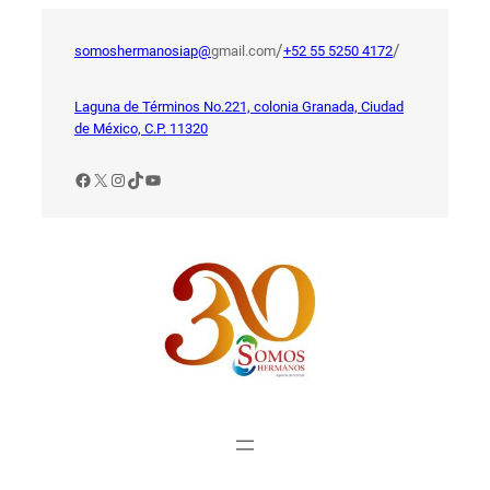
Saltar
al
/
/
somoshermanosiap@
gmail.com
+52 55 5250 4172
contenido
Laguna de Términos No.221, colonia Granada, Ciudad
de México, C.P. 11320
Facebook
X
Instagram
TikTok
YouTube