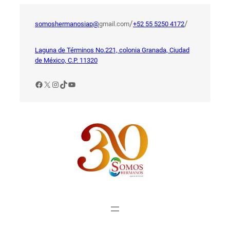
Saltar
al
/
/
somoshermanosiap@
gmail.com
+52 55 5250 4172
contenido
Laguna de Términos No.221, colonia Granada, Ciudad
de México, C.P. 11320
Facebook
X
Instagram
TikTok
YouTube