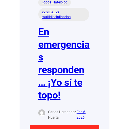
Topos Tlatelolco
voluntarios
multidisciplinarios
En
emergencia
s
responden
… ¡Yo sí te
topo!
Carlos Hernandez
Ene 6,
Huerta
2026