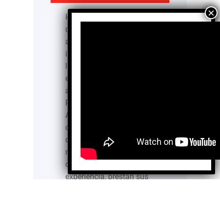
Huracanes, sismos,
desastres naturales,
accidentes mundiales. No
importa la catástrofe que
llegue a suceder, siempre
existirán OSC dispuestas
a ayudar. La Brigada de
Rescate Topos Tlatelolco
AC es una de ellas,
conformada por un grupo
de voluntarios
multidisciplinarios y que,
con 40 años de
experiencia, prestan sus
servicios para atender las
emergencias nacionales
y de…