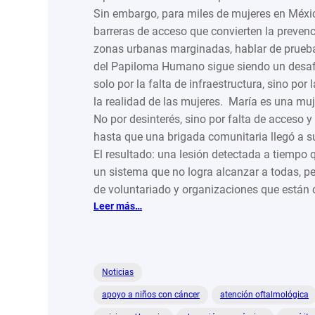
Sin embargo, para miles de mujeres en México
barreras de acceso que convierten la prevenc
zonas urbanas marginadas, hablar de prueba
del Papiloma Humano sigue siendo un desaf
solo por la falta de infraestructura, sino p
la realidad de las mujeres. María es una muj
No por desinterés, sino por falta de acceso 
hasta que una brigada comunitaria llegó a s
El resultado: una lesión detectada a tiempo 
un sistema que no logra alcanzar a todas, p
de voluntariado y organizaciones que está
:
Leer más…
Historias
que
salvan
vidas
Noticias
desde
apoyo a niños con cáncer
atención oftalmológica
la
solidaridad