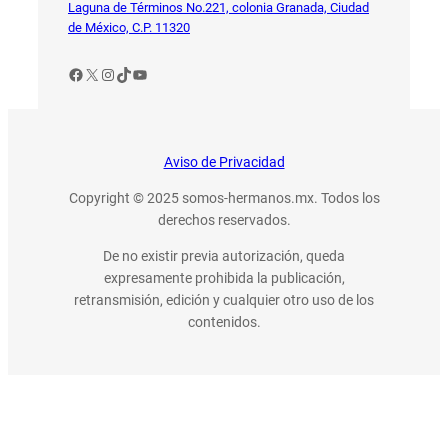
vuelve
Laguna de Términos No.221, colonia Granada, Ciudad
grande:
de México, C.P. 11320
Lions
International
Facebook
X
Instagram
TikTok
YouTube
Aviso de Privacidad
Copyright © 2025 somos-hermanos.mx. Todos los
derechos reservados.
De no existir previa autorización, queda
expresamente prohibida la publicación,
retransmisión, edición y cualquier otro uso de los
contenidos.