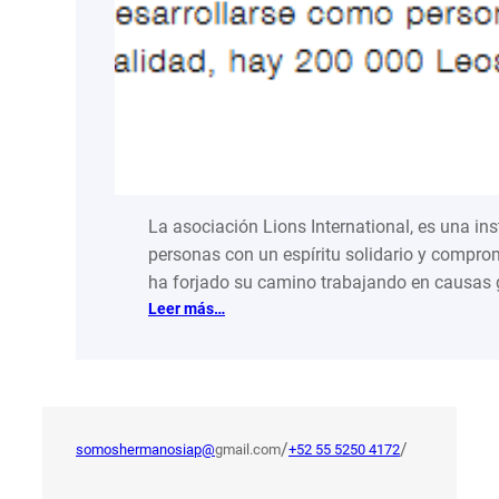
La asociación Lions International, es una ins
personas con un espíritu solidario y comprom
ha forjado su camino trabajando en causas g
:
Leer más…
De
granito
en
granito
la
/
/
somoshermanosiap@
gmail.com
+52 55 5250 4172
ayuda
se