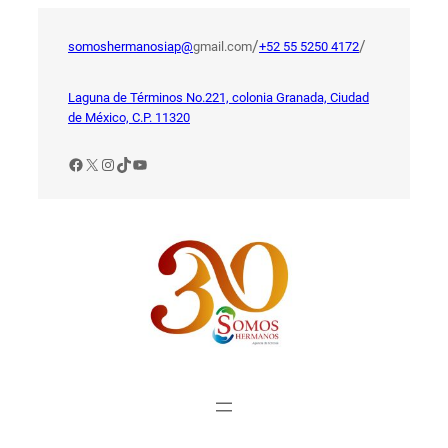
Saltar
al
/
/
somoshermanosiap@
gmail.com
+52 55 5250 4172
contenido
Laguna de Términos No.221, colonia Granada, Ciudad
de México, C.P. 11320
Facebook
X
Instagram
TikTok
YouTube