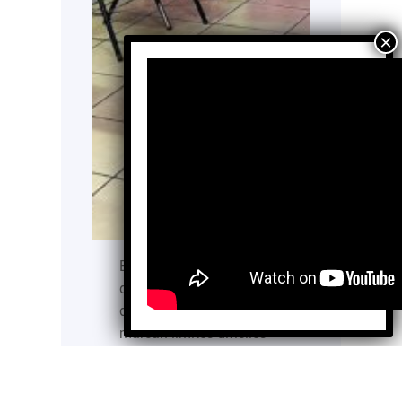
En el corazón de Sonora,
donde la geografía y la
desigualdad a veces
marcan límites difíciles
de superar, existe una
Institución de Asistencia
Privada sin fines de lucro