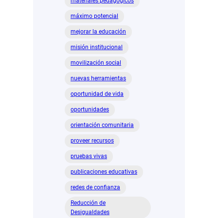
materiales pedagógicos
máximo potencial
mejorar la educación
misión institucional
movilización social
nuevas herramientas
oportunidad de vida
oportunidades
orientación comunitaria
proveer recursos
pruebas vivas
publicaciones educativas
redes de confianza
Reducción de
Desigualdades