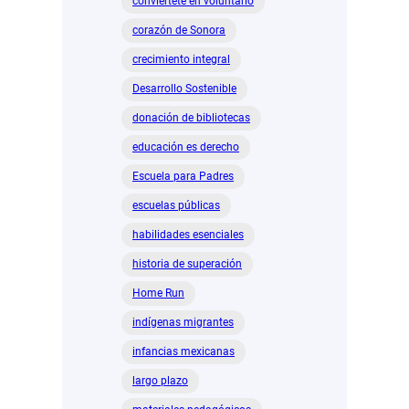
conviértete en voluntario
corazón de Sonora
crecimiento integral
Desarrollo Sostenible
donación de bibliotecas
educación es derecho
Escuela para Padres
escuelas públicas
habilidades esenciales
historia de superación
Home Run
indígenas migrantes
infancias mexicanas
largo plazo