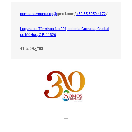
Saltar
al
/
/
somoshermanosiap@
gmail.com
+52 55 5250 4172
contenido
Laguna de Términos No.221, colonia Granada, Ciudad
de México, C.P. 11320
Facebook
X
Instagram
TikTok
YouTube