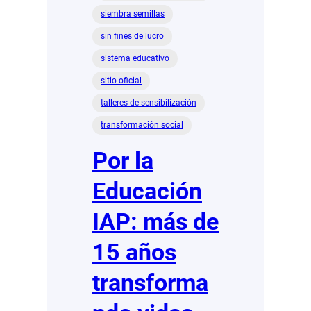
siembra semillas
sin fines de lucro
sistema educativo
sitio oficial
talleres de sensibilización
transformación social
Por la
Educación
IAP: más de
15 años
transforma