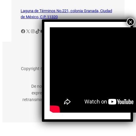
Laguna de Términos No.221, colonia Granada, Ciudad
de México, C.P. 11320
Facebook
X
Instagram
TikTok
YouTube
Aviso de Privacidad
Copyright © 2025 somos-hermanos.mx. Todos los
derechos reservados.
De no existir previa autorización, queda
expresamente prohibida la publicación,
retransmisión, edición y cualquier otro uso de los
contenidos.