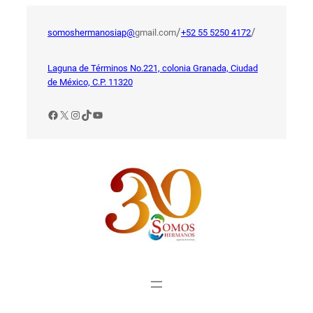
Saltar
al
/
/
somoshermanosiap@
gmail.com
+52 55 5250 4172
contenido
Laguna de Términos No.221, colonia Granada, Ciudad
de México, C.P. 11320
Facebook
X
Instagram
TikTok
YouTube