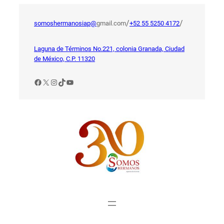
Saltar
al
/
/
somoshermanosiap@
gmail.com
+52 55 5250 4172
contenido
Laguna de Términos No.221, colonia Granada, Ciudad
de México, C.P. 11320
Facebook
X
Instagram
TikTok
YouTube