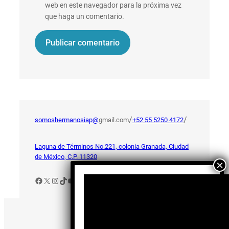
web en este navegador para la próxima vez
que haga un comentario.
/
/
somoshermanosiap@
gmail.com
+52 55 5250 4172
Laguna de Términos No.221, colonia Granada, Ciudad
de México, C.P. 11320
Facebook
X
Instagram
TikTok
YouTube
Aviso de Privacidad