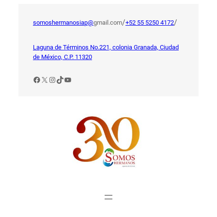
Saltar
al
/
/
somoshermanosiap@
gmail.com
+52 55 5250 4172
contenido
Laguna de Términos No.221, colonia Granada, Ciudad
de México, C.P. 11320
Facebook
X
Instagram
TikTok
YouTube