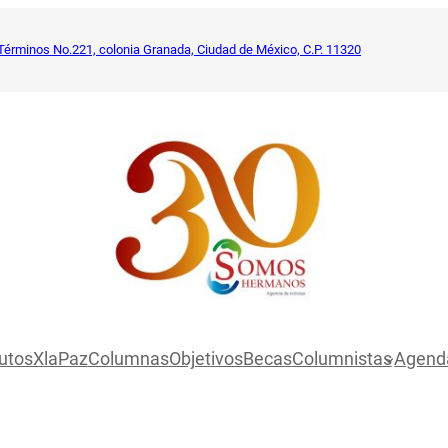
Términos No.221, colonia Granada, Ciudad de México, C.P. 11320
utosXlaPaz
Columnas
Objetivos
Becas
Columnistas
Agend