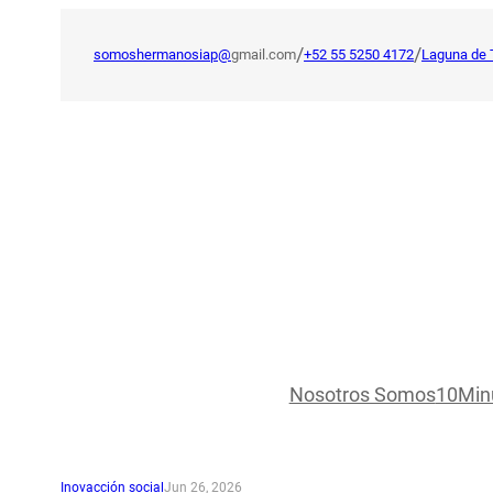
Saltar
al
/
/
somoshermanosiap@
gmail.com
+52 55 5250 4172
Laguna de 
contenido
Nosotros Somos
10Min
Inovacción social
Jun 26, 2026