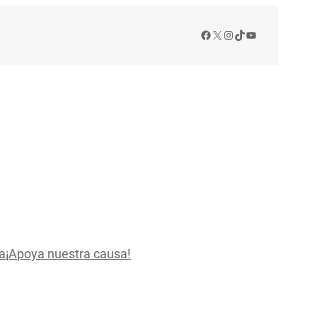
Facebook
X
Instagram
TikTok
YouTube
a
¡Apoya nuestra causa!