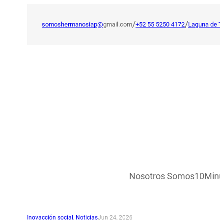
Saltar
al
/
/
somoshermanosiap@
gmail.com
+52 55 5250 4172
Laguna de 
contenido
Nosotros Somos
10Min
Inovacción social
, 
Noticias
Jun 24, 2026