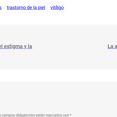
s
trastorno de la piel
vitíligo
el estigma y la
La a
s campos obligatorios están marcados con
*