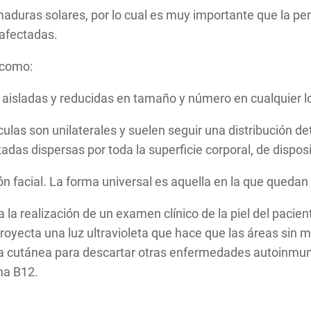
aduras solares, por lo cual es muy importante que la per
 afectadas.
s como:
s aisladas y reducidas en tamaño y número en cualquier l
culas son unilaterales y suelen seguir una distribución 
das dispersas por toda la superficie corporal, de dispos
región facial. La forma universal es aquella en la que que
 la realización de un examen clínico de la piel del pacie
oyecta una luz ultravioleta que hace que las áreas sin m
a cutánea para descartar otras enfermedades autoinmune
ina B12.