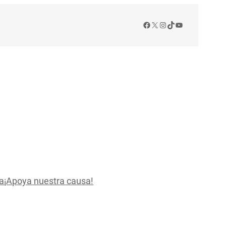
Facebook
X
Instagram
TikTok
YouTube
a
¡Apoya nuestra causa!