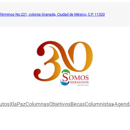
Términos No.221, colonia Granada, Ciudad de México, C.P. 11320
utosXlaPaz
Columnas
Objetivos
Becas
Columnistas
Agend