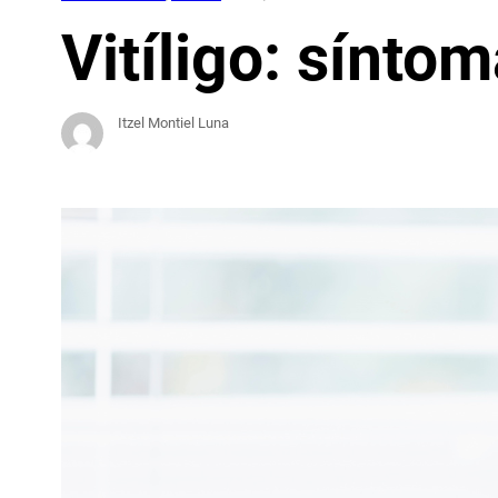
Vitíligo: sínto
Itzel Montiel Luna