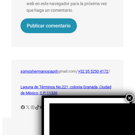
web en este navegador para la próxima vez
que haga un comentario.
/
/
somoshermanosiap@
gmail.com
+52 55 5250 4172
Laguna de Términos No.221, colonia Granada, Ciudad
de México, C.P. 11320
Facebook
X
Instagram
TikTok
YouTube
Aviso de Privacidad