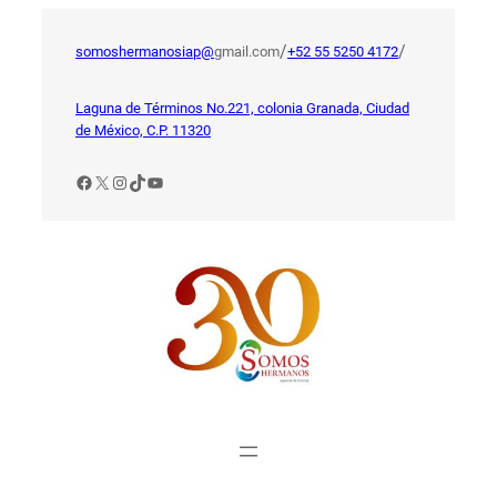
Saltar
al
/
/
somoshermanosiap@
gmail.com
+52 55 5250 4172
contenido
Laguna de Términos No.221, colonia Granada, Ciudad
de México, C.P. 11320
Facebook
X
Instagram
TikTok
YouTube