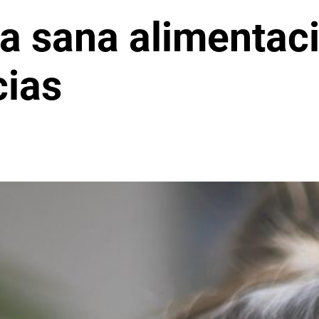
na sana alimentac
cias