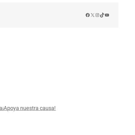
Facebook
X
Instagram
TikTok
YouTube
a
¡Apoya nuestra causa!