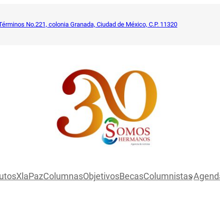
Términos No.221, colonia Granada, Ciudad de México, C.P. 11320
utosXlaPaz
Columnas
Objetivos
Becas
Columnistas
Agend