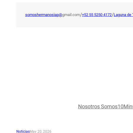
Saltar
al
/
/
somoshermanosiap@
gmail.com
+52 55 5250 4172
Laguna de 
contenido
Nosotros Somos
10Min
Noticias
May 20, 2026