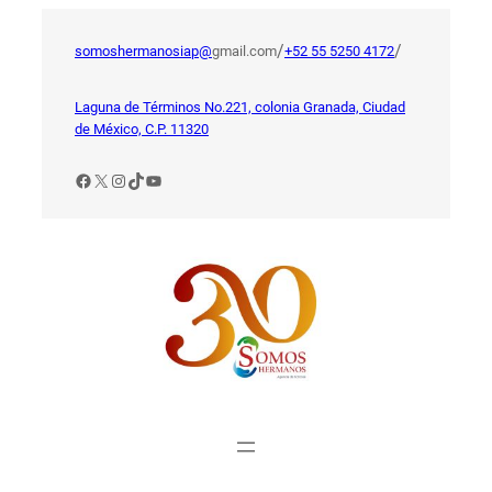
Saltar
al
/
/
somoshermanosiap@
gmail.com
+52 55 5250 4172
contenido
Laguna de Términos No.221, colonia Granada, Ciudad
de México, C.P. 11320
Facebook
X
Instagram
TikTok
YouTube