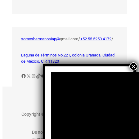
/
/
somoshermanosiap@
gmail.com
+52 55 5250 4172
Laguna de Términos No.221, colonia Granada, Ciudad
de México, C.P. 11320
Facebook
X
Instagram
TikTok
YouTube
Aviso de Privacidad
Copyright © 2025 somos-hermanos.mx. Todos los
derechos reservados.
De no existir previa autorización, queda
expresamente prohibida la publicación,