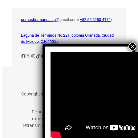
/
/
somoshermanosiap@
gmail.com
+52 55 5250 4172
Laguna de Términos No.221, colonia Granada, Ciudad
de México, C.P. 11320
Facebook
X
Instagram
TikTok
YouTube
Aviso de Privacidad
Copyright © 2025 somos-hermanos.mx. Todos los
derechos reservados.
De no existir previa autorización, queda
expresamente prohibida la publicación,
retransmisión, edición y cualquier otro uso de los
contenidos.