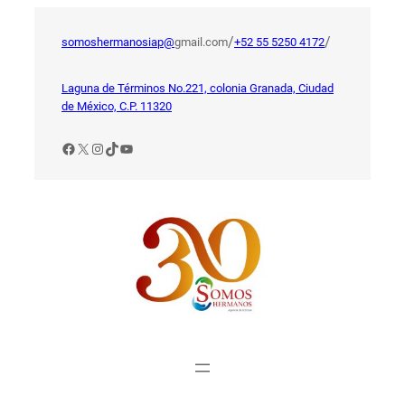
Saltar
al
/
/
somoshermanosiap@
gmail.com
+52 55 5250 4172
contenido
Laguna de Términos No.221, colonia Granada, Ciudad
de México, C.P. 11320
Facebook
X
Instagram
TikTok
YouTube