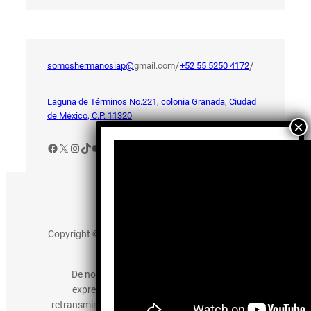
/
/
somoshermanosiap@
gmail.com
+52 55 5250 4172
Laguna de Términos No.221, colonia Granada, Ciudad
de México, C.P. 11320
Facebook
X
Instagram
TikTok
YouTube
Aviso de Privacidad
Copyright © 2025 somos-hermanos.mx. Todos los
derechos reservados.
De no existir previa autorización, queda
expresamente prohibida la publicación,
retransmisión, edición y cualquier otro uso de los