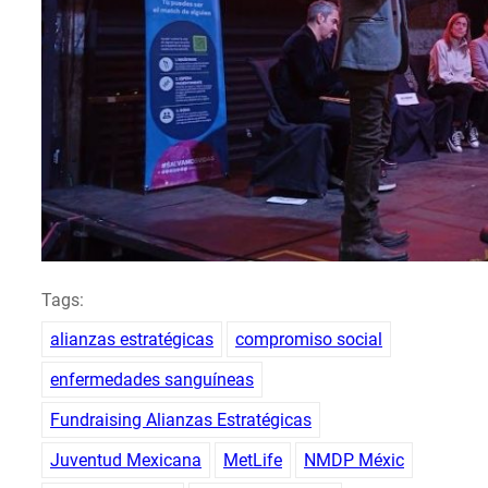
Tags:
alianzas estratégicas
compromiso social
enfermedades sanguíneas
Fundraising Alianzas Estratégicas
Juventud Mexicana
MetLife
NMDP Méxic