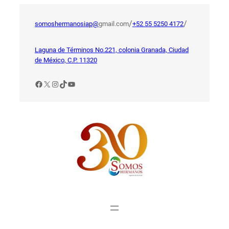
Saltar
al
/
/
somoshermanosiap@
gmail.com
+52 55 5250 4172
contenido
Laguna de Términos No.221, colonia Granada, Ciudad
de México, C.P. 11320
Facebook
X
Instagram
TikTok
YouTube