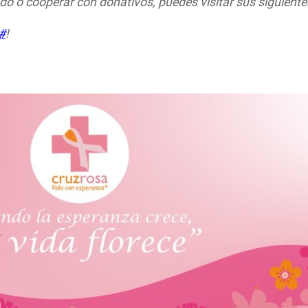
do o cooperar con donativos, puedes visitar sus siguiente
#
!