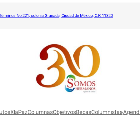
Términos No.221, colonia Granada, Ciudad de México, C.P. 11320
utosXlaPaz
Columnas
Objetivos
Becas
Columnistas
Agend