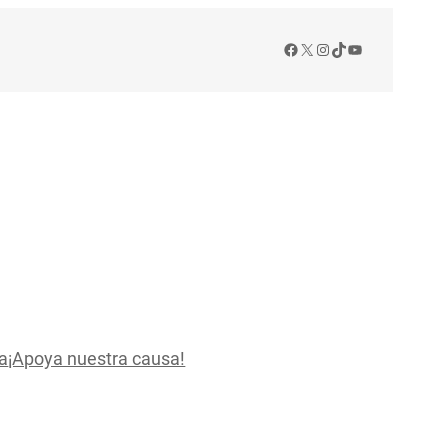
Facebook
X
Instagram
TikTok
YouTube
a
¡Apoya nuestra causa!