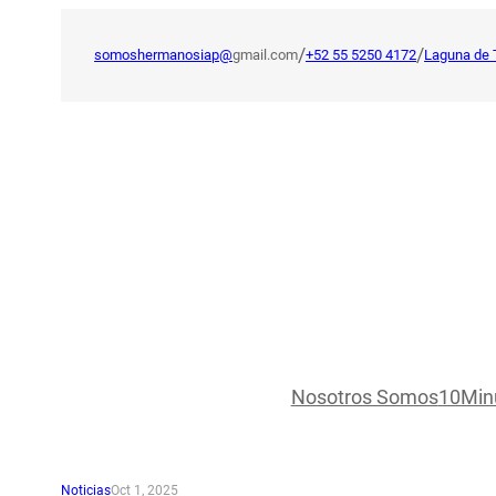
Saltar
al
/
/
somoshermanosiap@
gmail.com
+52 55 5250 4172
Laguna de 
contenido
Nosotros Somos
10Min
Noticias
Oct 1, 2025