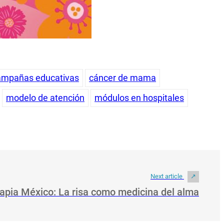
ampañas educativas
cáncer de mama
modelo de atención
módulos en hospitales
Next article
rapia México: La risa como medicina del alma