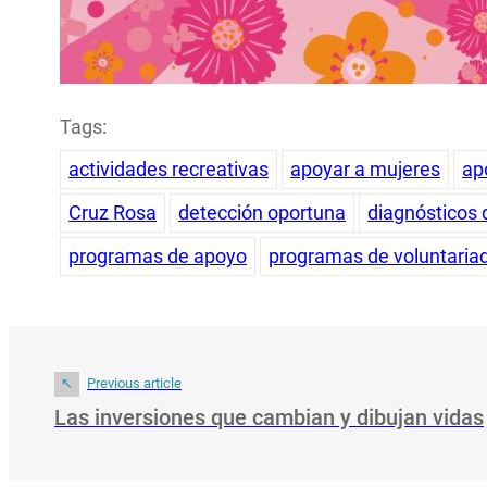
Tags:
actividades recreativas
apoyar a mujeres
ap
Cruz Rosa
detección oportuna
diagnósticos 
programas de apoyo
programas de voluntaria
Previous article
Las inversiones que cambian y dibujan vidas