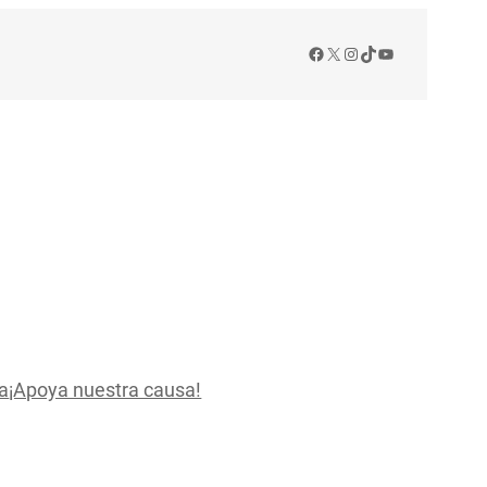
Facebook
X
Instagram
TikTok
YouTube
a
¡Apoya nuestra causa!