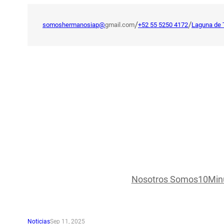
Saltar
al
/
/
somoshermanosiap@
gmail.com
+52 55 5250 4172
Laguna de 
contenido
Nosotros Somos
10Min
Noticias
Sep 11, 2025