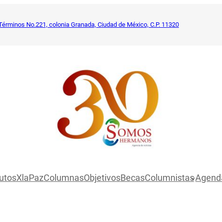
Términos No.221, colonia Granada, Ciudad de México, C.P. 11320
utosXlaPaz
Columnas
Objetivos
Becas
Columnistas
Agend