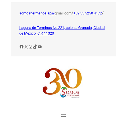
Saltar
al
/
/
somoshermanosiap@
gmail.com
+52 55 5250 4172
contenido
Laguna de Términos No.221, colonia Granada, Ciudad
de México, C.P. 11320
Facebook
X
Instagram
TikTok
YouTube