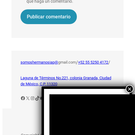
que haga un comentario.
/
/
somoshermanosiap@
gmail.com
+52 55 5250 4172
Laguna de Términos No.221, colonia Granada, Ciudad
de México, C.P. 11320
Facebook
X
Instagram
TikTok
YouTube
Aviso de Privacidad