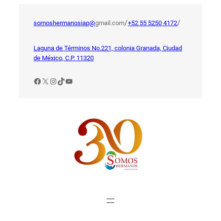
Saltar
al
/
/
somoshermanosiap@
gmail.com
+52 55 5250 4172
contenido
Laguna de Términos No.221, colonia Granada, Ciudad
de México, C.P. 11320
Facebook
X
Instagram
TikTok
YouTube