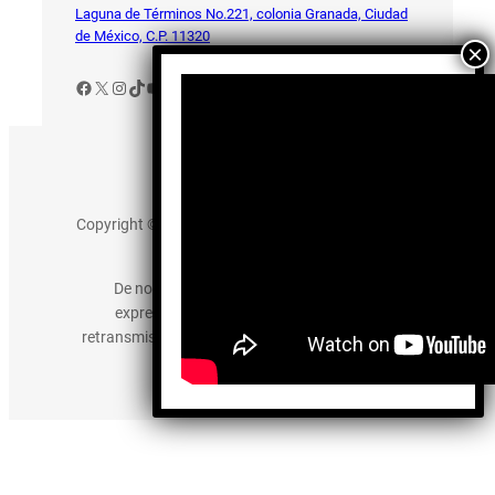
Laguna de Términos No.221, colonia Granada, Ciudad
de México, C.P. 11320
Facebook
X
Instagram
TikTok
YouTube
Aviso de Privacidad
Copyright © 2025 somos-hermanos.mx. Todos los
derechos reservados.
De no existir previa autorización, queda
expresamente prohibida la publicación,
retransmisión, edición y cualquier otro uso de los
contenidos.