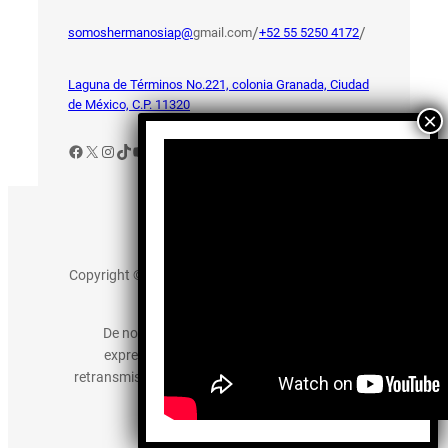
/
/
somoshermanosiap@
gmail.com
+52 55 5250 4172
Laguna de Términos No.221, colonia Granada, Ciudad
de México, C.P. 11320
Facebook
X
Instagram
TikTok
YouTube
Aviso de Privacidad
Copyright © 2025 somos-hermanos.mx. Todos los
derechos reservados.
De no existir previa autorización, queda
expresamente prohibida la publicación,
retransmisión, edición y cualquier otro uso de los
contenidos.