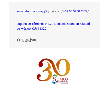
Saltar
al
/
/
somoshermanosiap@
gmail.com
+52 55 5250 4172
contenido
Laguna de Términos No.221, colonia Granada, Ciudad
de México, C.P. 11320
Facebook
X
Instagram
TikTok
YouTube