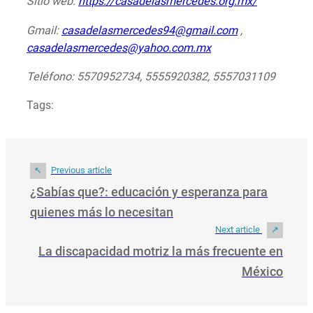
Sitio web:
https://casadelasmercedes.org.mx/
Gmail:
casadelasmercedes94@gmail.com
,
casadelasmercedes@yahoo.com.mx
Teléfono: 5570952734, 5555920382, 5557031109
Tags:
Previous article
¿Sabías que?: educación y esperanza para
quienes más lo necesitan
Next article
La discapacidad motriz la más frecuente en
México