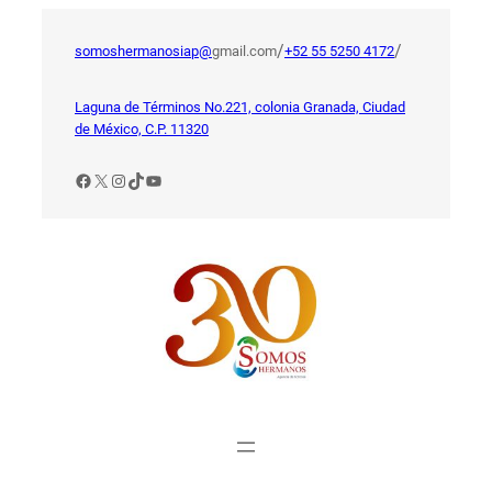
Saltar
al
/
/
somoshermanosiap@
gmail.com
+52 55 5250 4172
contenido
Laguna de Términos No.221, colonia Granada, Ciudad
de México, C.P. 11320
Facebook
X
Instagram
TikTok
YouTube