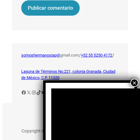
/
/
somoshermanosiap@
gmail.com
+52 55 5250 4172
Laguna de Términos No.221, colonia Granada, Ciudad
de México, C.P. 11320
Facebook
X
Instagram
TikTok
YouTube
Aviso de Privacidad
Copyright © 2025 somos-hermanos.mx. Todos los
derechos reservados.