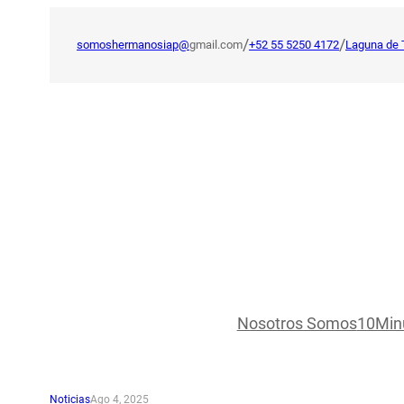
Saltar
al
/
/
somoshermanosiap@
gmail.com
+52 55 5250 4172
Laguna de 
contenido
Nosotros Somos
10Min
Noticias
Ago 4, 2025