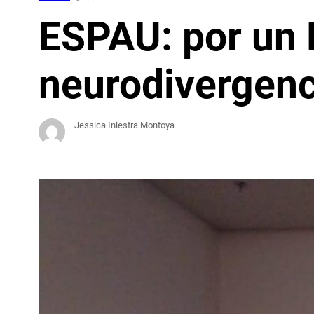
ESPAU: por un 
neurodivergenc
Jessica Iniestra Montoya