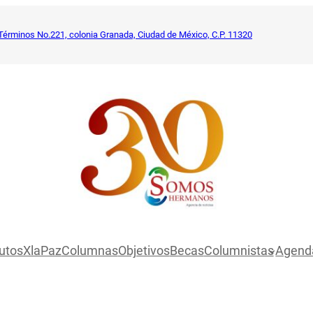
Términos No.221, colonia Granada, Ciudad de México, C.P. 11320
utosXlaPaz
Columnas
Objetivos
Becas
Columnistas
Agend