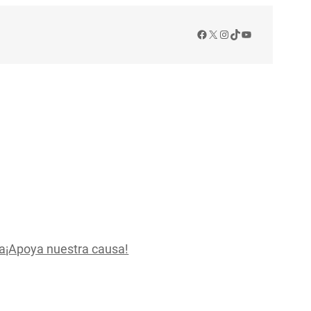
Facebook
X
Instagram
TikTok
YouTube
a
¡Apoya nuestra causa!