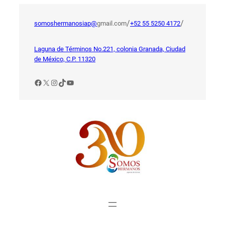
Saltar
al
/
/
somoshermanosiap@
gmail.com
+52 55 5250 4172
contenido
Laguna de Términos No.221, colonia Granada, Ciudad
de México, C.P. 11320
Facebook
X
Instagram
TikTok
YouTube