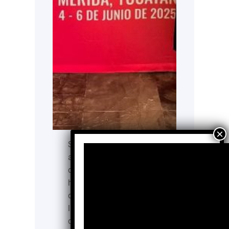
Sanando Heridas es una
asociación civil sin fines
de lucro que, desde 2007,
ha trabajado con
dedicación para mejorar
las condiciones de salud
de comunidades