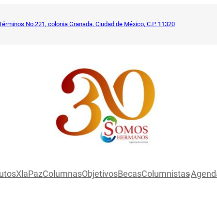
Términos No.221, colonia Granada, Ciudad de México, C.P. 11320
utosXlaPaz
Columnas
Objetivos
Becas
Columnistas
Agend