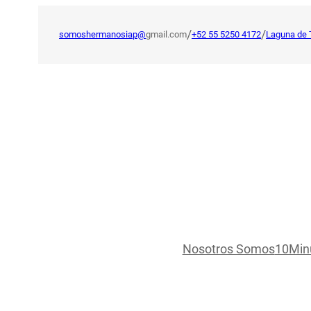
Saltar
al
/
/
somoshermanosiap@
gmail.com
+52 55 5250 4172
Laguna de 
contenido
Nosotros Somos
10Min