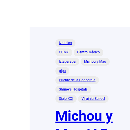
Noticias
CDMX
Centro Médico
Iztapalapa
Michou y Mau
pipa
Puente de la Concordia
Shriners Hospitals
Siglo XXI
Virginia Sendel
Michou y