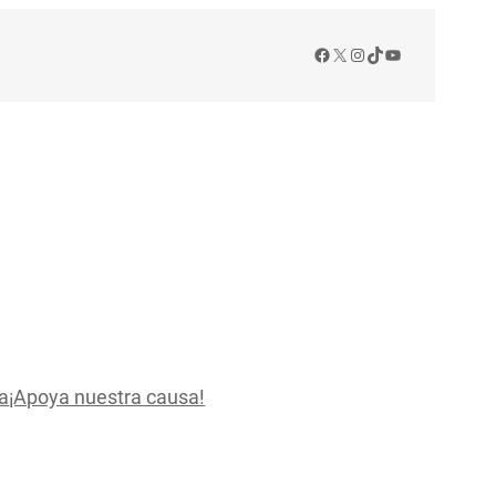
Facebook
X
Instagram
TikTok
YouTube
a
¡Apoya nuestra causa!