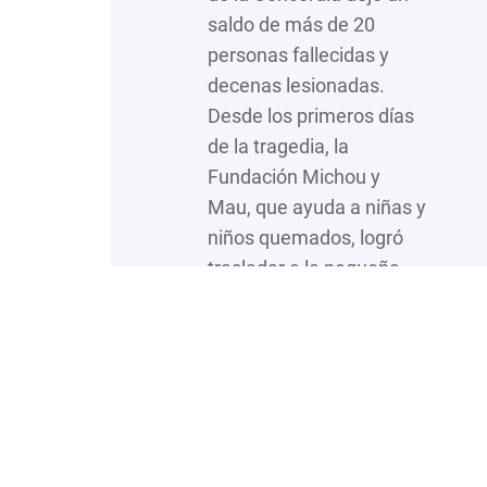
saldo de más de 20
personas fallecidas y
decenas lesionadas.
Desde los primeros días
de la tragedia, la
Fundación Michou y
Mau, que ayuda a niñas y
niños quemados, logró
trasladar a la pequeña
Jazlyn de 2 años de…
:
Leer más…
Michou
y
Mau
IAP:
que
a