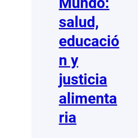
Mundo:
salud,
educació
n y
justicia
alimenta
ria