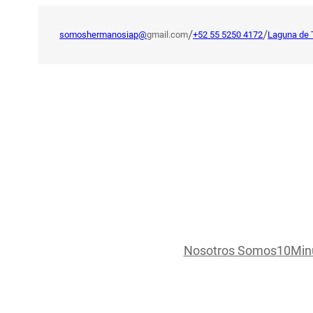
Saltar
al
/
/
somoshermanosiap@
gmail.com
+52 55 5250 4172
Laguna de 
contenido
Nosotros Somos
10Min