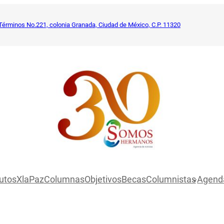
Términos No.221, colonia Granada, Ciudad de México, C.P. 11320
utosXlaPaz
Columnas
Objetivos
Becas
Columnistas
Agend