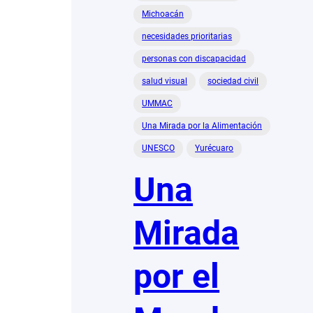
Michoacán
necesidades prioritarias
personas con discapacidad
salud visual
sociedad civil
UMMAC
Una Mirada por la Alimentación
UNESCO
Yurécuaro
Una
Mirada
por el