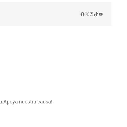
Facebook
X
Instagram
TikTok
YouTube
a
¡Apoya nuestra causa!