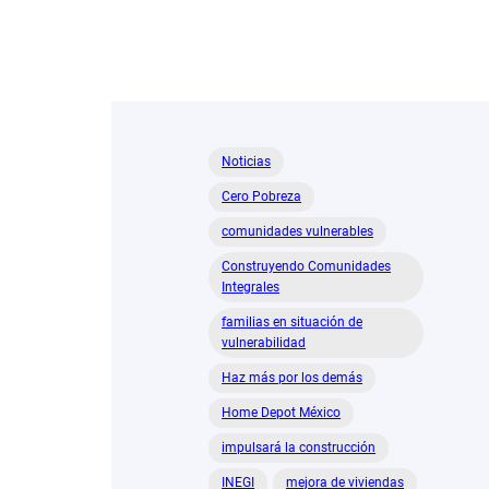
Noticias
Cero Pobreza
comunidades vulnerables
Construyendo Comunidades
Integrales
familias en situación de
vulnerabilidad
Haz más por los demás
Home Depot México
impulsará la construcción
INEGI
mejora de viviendas