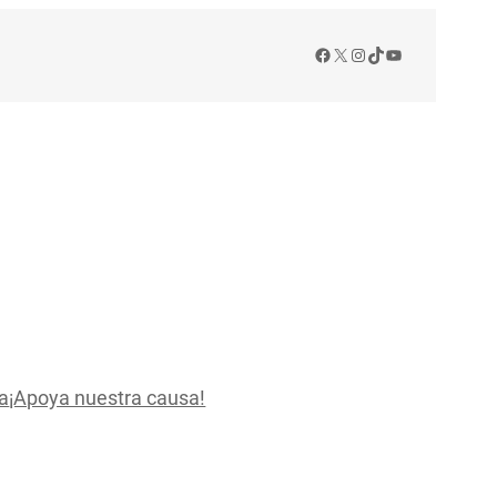
Facebook
X
Instagram
TikTok
YouTube
a
¡Apoya nuestra causa!