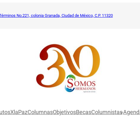
Términos No.221, colonia Granada, Ciudad de México, C.P. 11320
utosXlaPaz
Columnas
Objetivos
Becas
Columnistas
Agend