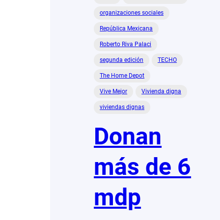
organizaciones sociales
República Mexicana
Roberto Riva Palaci
segunda edición
TECHO
The Home Depot
Vive Mejor
Vivienda digna
viviendas dignas
Donan
más de 6
mdp