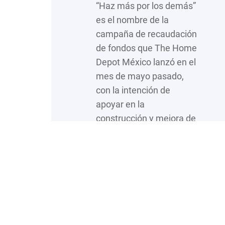
“Haz más por los demás”
es el nombre de la
campaña de recaudación
de fondos que The Home
Depot México lanzó en el
mes de mayo pasado,
con la intención de
apoyar en la
construcción y mejora de
viviendas dignas para
familias en situación de
vulnerabilidad de la
República Mexicana.
Durante la entrega
simbólica de…
:
Leer más…