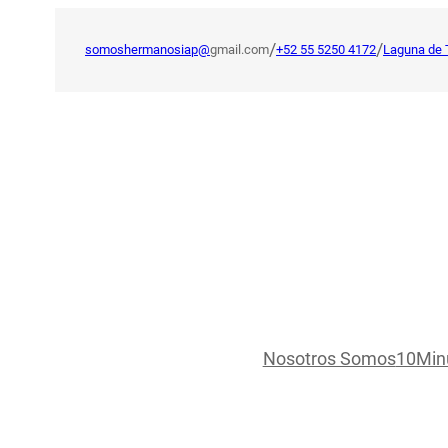
Saltar
al
/
/
somoshermanosiap@
gmail.com
+52 55 5250 4172
Laguna de 
contenido
Nosotros Somos
10Min