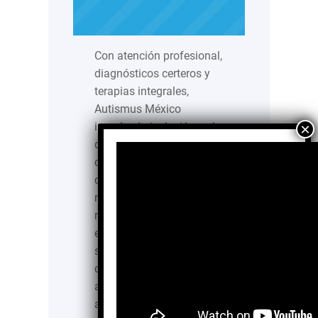
Con atención profesional,
diagnósticos certeros y
terapias integrales,
Autismus México
impulsa la inclusión y el
desarrollo de personas
con autismo y otras
condiciones del
neurodesarrollo, en un
marco de respeto,
empatía y compromiso
social. Un espacio de
comprensión y
acompañamiento El
autismo es una condición