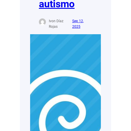
autismo
Ivon Díaz
Sep 12,
Rojas
2025