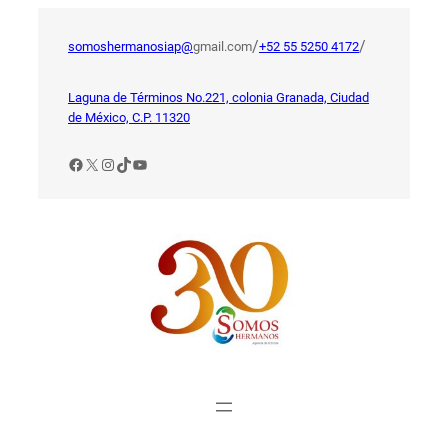
Saltar
al
/
/
somoshermanosiap@
gmail.com
+52 55 5250 4172
contenido
Laguna de Términos No.221, colonia Granada, Ciudad
de México, C.P. 11320
Facebook
X
Instagram
TikTok
YouTube