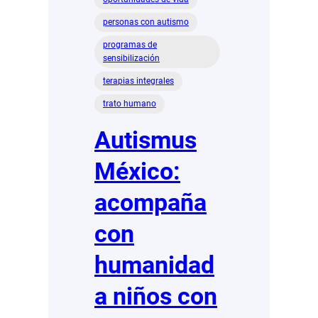
personas con autismo
programas de
sensibilización
terapias integrales
trato humano
Autismus
México:
acompaña
con
humanidad
a niños con