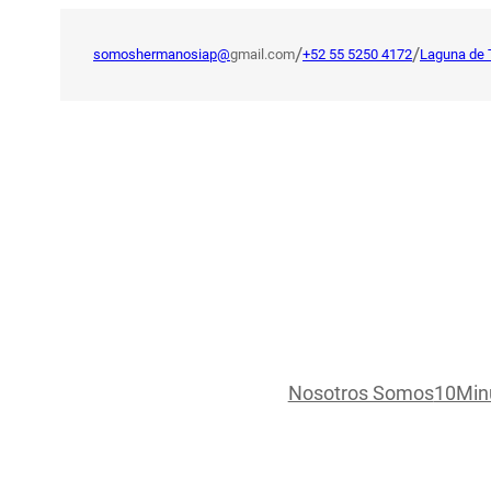
Saltar
al
/
/
somoshermanosiap@
gmail.com
+52 55 5250 4172
Laguna de 
contenido
Nosotros Somos
10Min