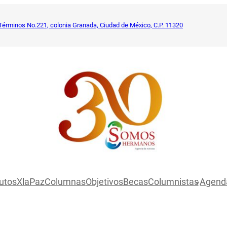
Términos No.221, colonia Granada, Ciudad de México, C.P. 11320
utosXlaPaz
Columnas
Objetivos
Becas
Columnistas
Agend