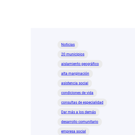
Noticias
20 municipios
aislamiento geográfico
alta marginación
asistencia social
condiciones de vida
consultas de especialidad
Dar más a los demás
desarrollo comunitario
empresa social