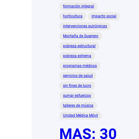
formación integral
horticultura
impacto social
intervenciones quirúrgicas
Montaña de Guerrero
pobreza estructural
pobreza extrema
programas médicos
servicios de salud
sin fines de lucro
sumar esfuerzos
talleres de música
Unidad Médica Móvil
MAS: 30