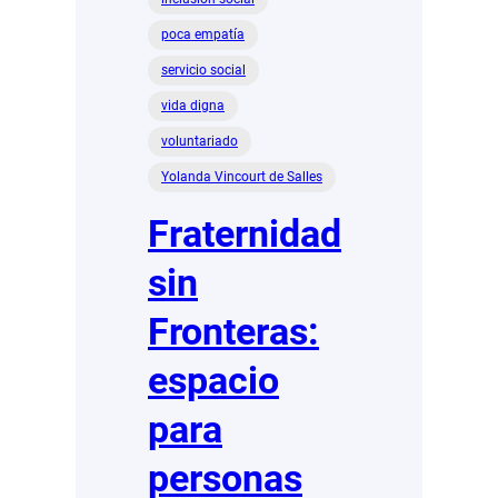
poca empatía
servicio social
vida digna
voluntariado
Yolanda Vincourt de Salles
Fraternidad
sin
Fronteras:
espacio
para
personas