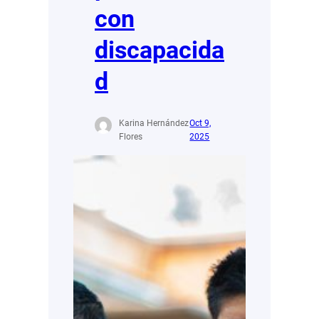
con
discapacida
d
Karina Hernández
Oct 9,
Flores
2025