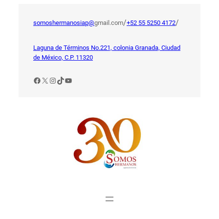
Saltar
al
/
/
somoshermanosiap@
gmail.com
+52 55 5250 4172
contenido
Laguna de Términos No.221, colonia Granada, Ciudad
de México, C.P. 11320
Facebook
X
Instagram
TikTok
YouTube