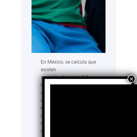
En México, se calcula que
existen
aproximadamente 8.8
millones de personas con
algún tipo de
discapacidad y aunque
existen organizaciones
que buscan dar
condiciones de vida
digna a los individuos,