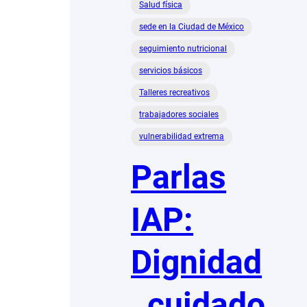
Salud física
sede en la Ciudad de México
seguimiento nutricional
servicios básicos
Talleres recreativos
trabajadores sociales
vulnerabilidad extrema
Parlas
IAP:
Dignidad
, cuidado