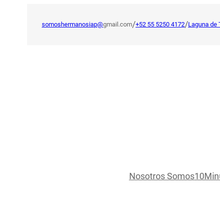
Saltar
al
/
/
somoshermanosiap@
gmail.com
+52 55 5250 4172
Laguna de 
contenido
Nosotros Somos
10Min