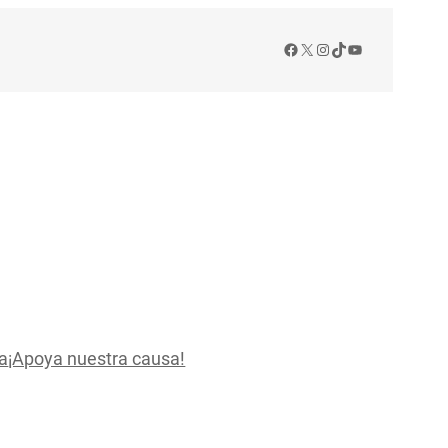
Facebook
X
Instagram
TikTok
YouTube
a
¡Apoya nuestra causa!