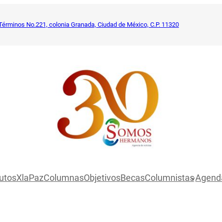
Términos No.221, colonia Granada, Ciudad de México, C.P. 11320
utosXlaPaz
Columnas
Objetivos
Becas
Columnistas
Agend