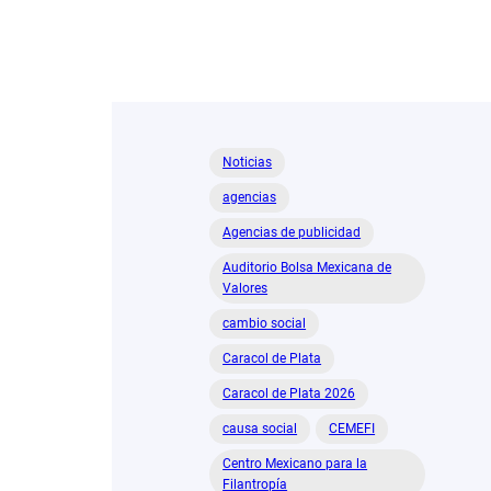
Noticias
agencias
Agencias de publicidad
Auditorio Bolsa Mexicana de
Valores
cambio social
Caracol de Plata
Caracol de Plata 2026
causa social
CEMEFI
Centro Mexicano para la
Filantropía