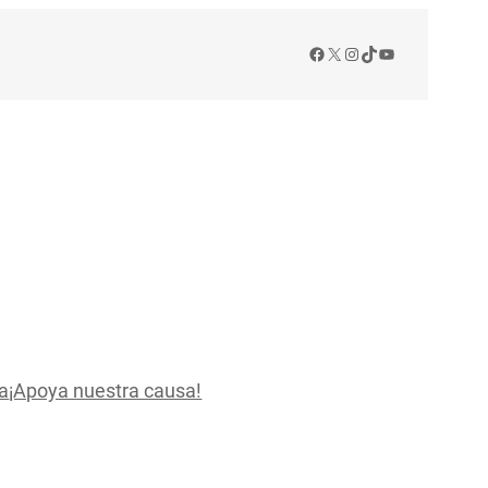
Facebook
X
Instagram
TikTok
YouTube
a
¡Apoya nuestra causa!