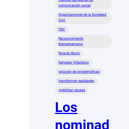
mejores campañas de
comunicación social
Organizaciones de la Sociedad
Civil
OSC
Reconocimiento
Iberoamericano
Ricardo Bucio
Salvador Villalobos
solución de problemáticas
transformar realidades
visibilizar causas
Los
nominad