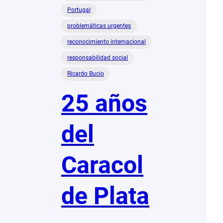
Portugal
problemáticas urgentes
reconocimiento internacional
responsabilidad social
Ricardo Bucio
25 años
del
Caracol
de Plata