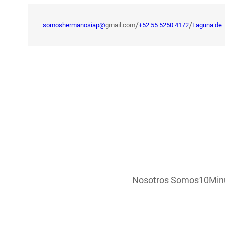
Saltar
al
/
/
somoshermanosiap@
gmail.com
+52 55 5250 4172
Laguna de 
contenido
Nosotros Somos
10Min