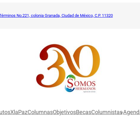
Términos No.221, colonia Granada, Ciudad de México, C.P. 11320
utosXlaPaz
Columnas
Objetivos
Becas
Columnistas
Agend