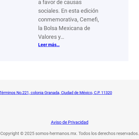
a favor de causas
sociales. En esta edición
conmemorativa, Cemefi,
la Bolsa Mexicana de
Valores y…
:
Leer más…
25
años
del
Caracol
de
Plata
Términos No.221, colonia Granada, Ciudad de México, C.P. 11320
Aviso de Privacidad
Copyright © 2025 somos-hermanos.mx. Todos los derechos reservados.