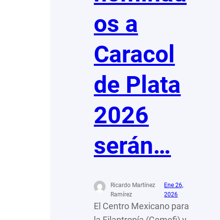
os a
Caracol
de Plata
2026
serán…
Ricardo Martínez
Ene 26,
Ramírez
2026
El Centro Mexicano para
la Filantropía (Cemefi) y