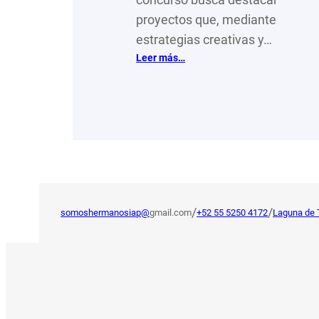
proyectos que, mediante
estrategias creativas y…
:
Leer más…
Los
nominados
a
Caracol
de
Plata
2026
serán…
/
/
somoshermanosiap@
gmail.com
+52 55 5250 4172
Laguna de 