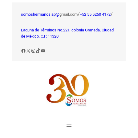
Saltar
al
/
/
somoshermanosiap@
gmail.com
+52 55 5250 4172
contenido
Laguna de Términos No.221, colonia Granada, Ciudad
de México, C.P. 11320
Facebook
X
Instagram
TikTok
YouTube