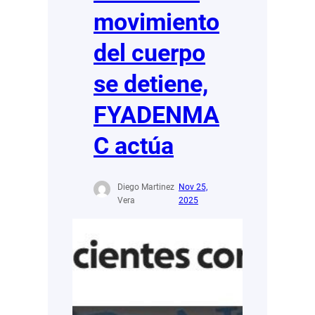
movimiento
del cuerpo
se detiene,
FYADENMA
C actúa
Diego Martinez
Nov 25,
Vera
2025