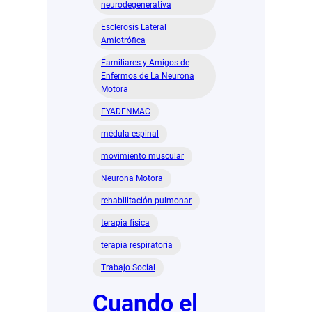
neurodegenerativa
Esclerosis Lateral
Amiotrófica
Familiares y Amigos de
Enfermos de La Neurona
Motora
FYADENMAC
médula espinal
movimiento muscular
Neurona Motora
rehabilitación pulmonar
terapia física
terapia respiratoria
Trabajo Social
Cuando el