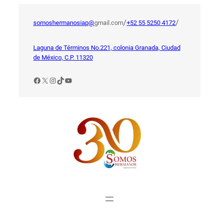
Saltar
al
/
/
somoshermanosiap@
gmail.com
+52 55 5250 4172
contenido
Laguna de Términos No.221, colonia Granada, Ciudad
de México, C.P. 11320
Facebook
X
Instagram
TikTok
YouTube