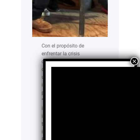
Con el propósito de
enfrentar la crisis
climática y la
contaminación desde
una escala barrial con
impacto regenerativo, se
presentó el programa
“Pacto con la Tierra”, una
iniciativa de manejo
integral de más de 30
tipos de residuos
impulsada por Huerto
Roma Verde y La Cuadra