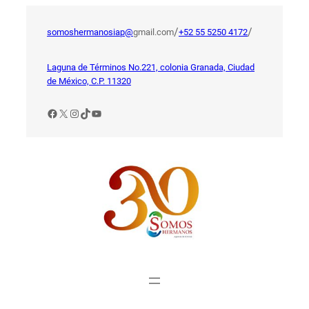
Saltar
al
/
/
somoshermanosiap@
gmail.com
+52 55 5250 4172
contenido
Laguna de Términos No.221, colonia Granada, Ciudad
de México, C.P. 11320
Facebook
X
Instagram
TikTok
YouTube