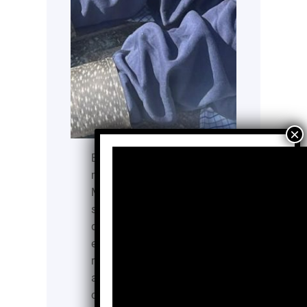
En comunidades
mazahuas del Estado de
México, la discapacidad
se vive bajo condiciones
de vulnerabilidad
extrema: familias con
recursos limitados cuidan
a uno o más integrantes
con discapacidad sin