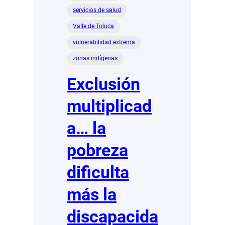
servicios de salud
Valle de Toluca
vulnerabilidad extrema
zonas indígenas
Exclusión
multiplicad
a… la
pobreza
dificulta
más la
discapacida