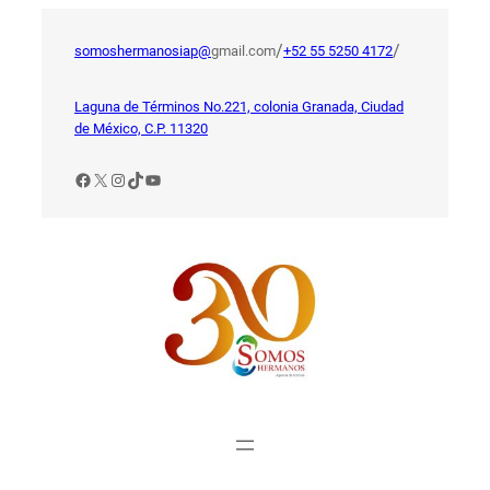
Saltar
al
/
/
somoshermanosiap@
gmail.com
+52 55 5250 4172
contenido
Laguna de Términos No.221, colonia Granada, Ciudad
de México, C.P. 11320
Facebook
X
Instagram
TikTok
YouTube