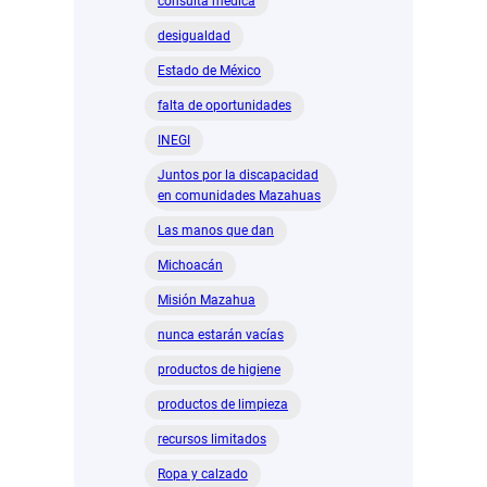
consulta médica
desigualdad
Estado de México
falta de oportunidades
INEGI
Juntos por la discapacidad
en comunidades Mazahuas
Las manos que dan
Michoacán
Misión Mazahua
nunca estarán vacías
productos de higiene
productos de limpieza
recursos limitados
Ropa y calzado