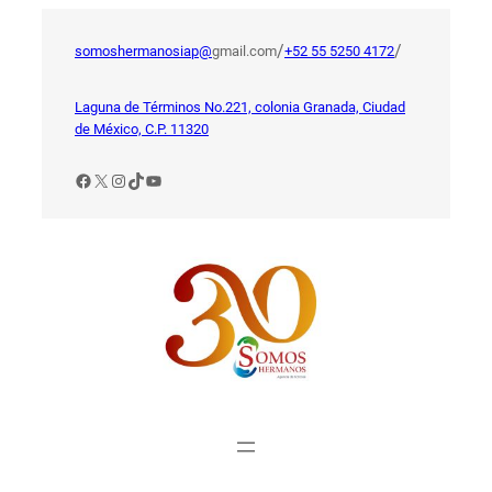
Saltar
al
/
/
somoshermanosiap@
gmail.com
+52 55 5250 4172
contenido
Laguna de Términos No.221, colonia Granada, Ciudad
de México, C.P. 11320
Facebook
X
Instagram
TikTok
YouTube