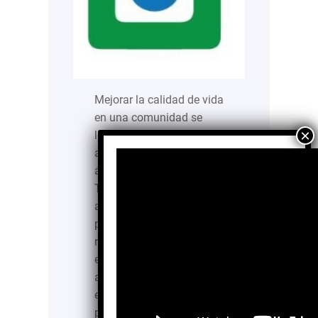
Mejorar la calidad de vida
en una comunidad se
logra a través de la
asistencia en diferentes
ámbitos. Para Ayuda a
Todos IAP la forma de
ayudar es por medio de
proporcionar apoyo en
requerimientos básicos
en materia de
alimentación, vestido,
educación y salud a
personas de escasos