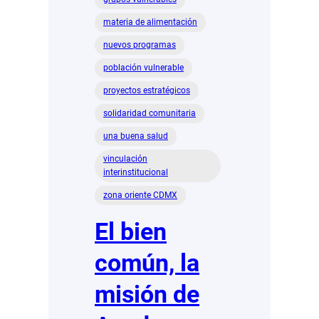
materia de alimentación
nuevos programas
población vulnerable
proyectos estratégicos
solidaridad comunitaria
una buena salud
vinculación
interinstitucional
zona oriente CDMX
El bien
común, la
misión de