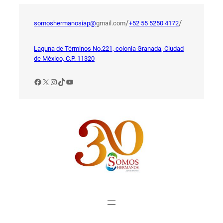
Saltar
al
/
/
somoshermanosiap@
gmail.com
+52 55 5250 4172
contenido
Laguna de Términos No.221, colonia Granada, Ciudad
de México, C.P. 11320
Facebook
X
Instagram
TikTok
YouTube