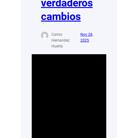
verdaderos
cambios
Carlos
Nov 28,
Hernandez
2025
Huerta