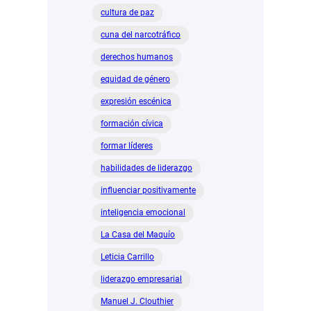
cultura de paz
cuna del narcotráfico
derechos humanos
equidad de género
expresión escénica
formación cívica
formar líderes
habilidades de liderazgo
influenciar positivamente
inteligencia emocional
La Casa del Maquío
Leticia Carrillo
liderazgo empresarial
Manuel J. Clouthier