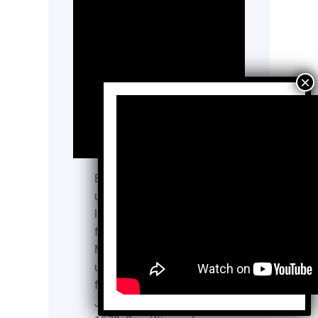
En Sinaloa la creación de
un espacio para formar
líderes que derivara en la
fundación de La Casa del
Maquío AC en 2014 tiene
una historia detrás con el
fallecimiento de Manuel
J. Clouthier del Rincón en