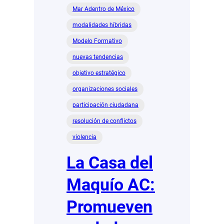
Mar Adentro de México
modalidades híbridas
Modelo Formativo
nuevas tendencias
objetivo estratégico
organizaciones sociales
participación ciudadana
resolución de conflictos
violencia
La Casa del
Maquío AC:
Promueven