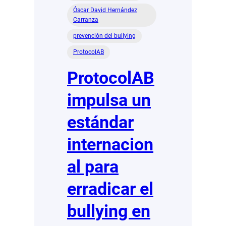
Óscar David Hernández
Carranza
prevención del bullying
ProtocolAB
ProtocolAB
impulsa un
estándar
internacion
al para
erradicar el
bullying en