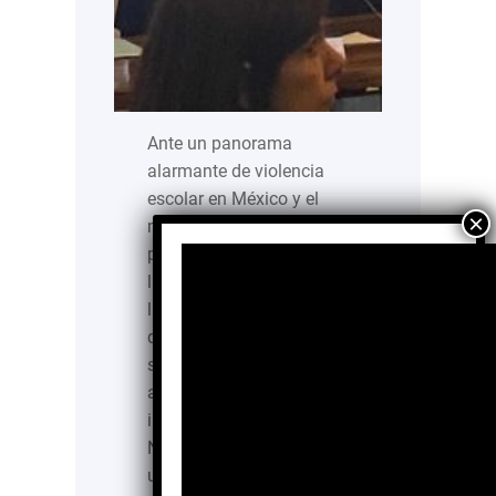
Ante un panorama
alarmante de violencia
escolar en México y el
mundo, ProtocolAB se
posiciona como una de
las organizaciones
líderes en la construcción
de soluciones reales y
sostenibles contra el
acoso escolar, al ser
impulsor clave de la
Norma BULL-LI:2025/A,
un estándar internacional