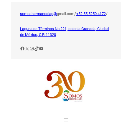
Saltar
al
/
/
somoshermanosiap@
gmail.com
+52 55 5250 4172
contenido
Laguna de Términos No.221, colonia Granada, Ciudad
de México, C.P. 11320
Facebook
X
Instagram
TikTok
YouTube