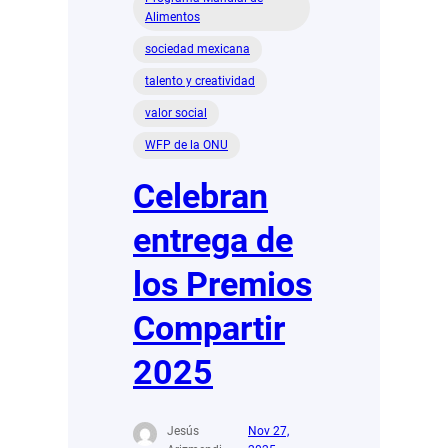
Alimentos
sociedad mexicana
talento y creatividad
valor social
WFP de la ONU
Celebran
entrega de
los Premios
Compartir
2025
Jesús
Nov 27,