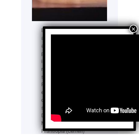
En México, los retos
actuales demandan
actores sociales
proactivos, con
iniciativas, que
respondan a los desafíos
sociales y ambientales.
Para propiciar la
expansión del talento y la
creatividad para plantear
soluciones eficaces.
Desde 1998 el Centro
Mexicano para la
Filantropía (Cemefi)
reconocen a las personas