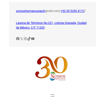
Saltar
al
/
/
somoshermanosiap@
gmail.com
+52 55 5250 4172
contenido
Laguna de Términos No.221, colonia Granada, Ciudad
de México, C.P. 11320
Facebook
X
Instagram
TikTok
YouTube