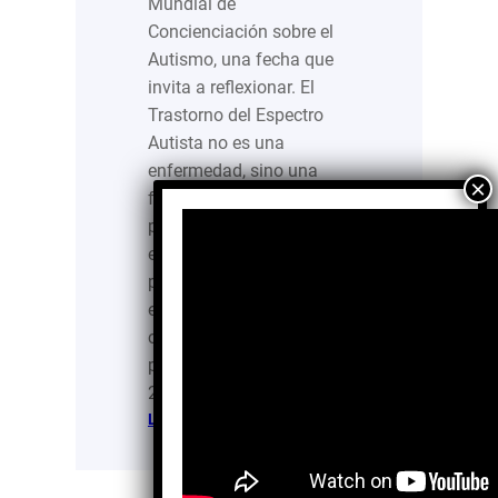
Mundial de
Concienciación sobre el
Autismo, una fecha que
invita a reflexionar. El
Trastorno del Espectro
Autista no es una
enfermedad, sino una
forma distinta de
procesar el mundo. Sin
embargo, millones de
personas aún enfrentan
exclusión y falta de
condiciones adecuadas
para su desarrollo. Cada
2 de…
:
Leer más…
El
Autismo
y