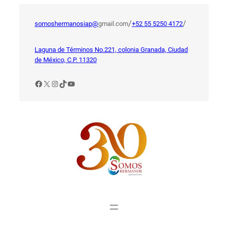
Saltar
al
/
/
somoshermanosiap@
gmail.com
+52 55 5250 4172
contenido
Laguna de Términos No.221, colonia Granada, Ciudad
de México, C.P. 11320
Facebook
X
Instagram
TikTok
YouTube