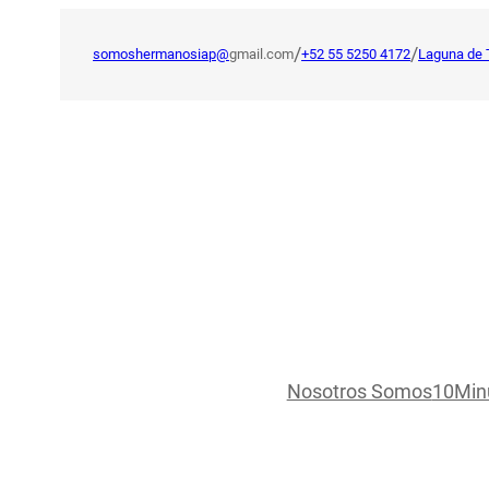
Saltar
al
/
/
somoshermanosiap@
gmail.com
+52 55 5250 4172
Laguna de 
contenido
Nosotros Somos
10Min