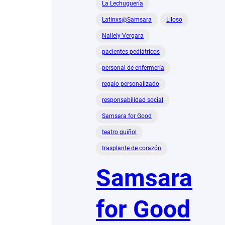
La Lechuguería
Latinxs@Samsara
Liloso
Nallely Vergara
pacientes pediátricos
personal de enfermería
regalo personalizado
responsabilidad social
Samsara for Good
teatro guiñol
trasplante de corazón
Samsara
for Good