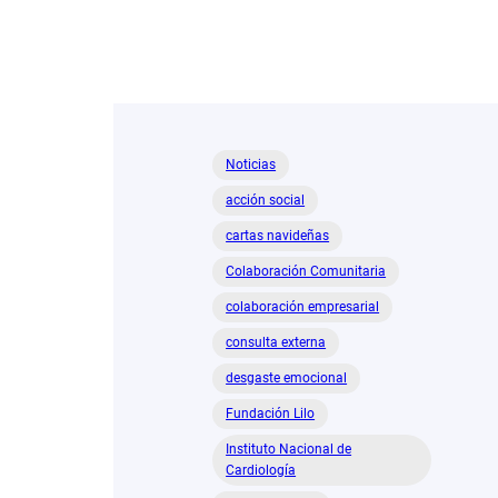
Noticias
acción social
cartas navideñas
Colaboración Comunitaria
colaboración empresarial
consulta externa
desgaste emocional
Fundación Lilo
Instituto Nacional de
Cardiología