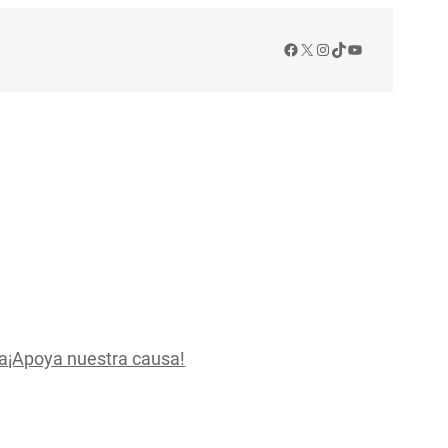
Facebook
X
Instagram
TikTok
YouTube
a
¡Apoya nuestra causa!