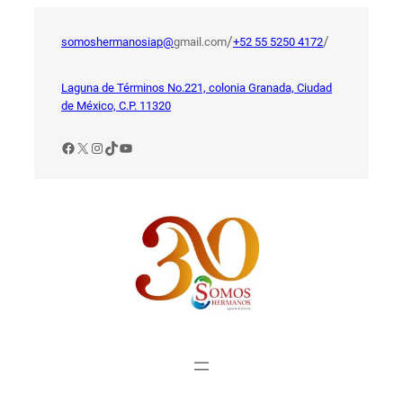
Saltar
al
/
/
somoshermanosiap@
gmail.com
+52 55 5250 4172
contenido
Laguna de Términos No.221, colonia Granada, Ciudad
de México, C.P. 11320
Facebook
X
Instagram
TikTok
YouTube