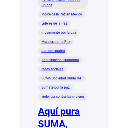
Unidos
Índice de la Paz en México
Líderes de la Paz
movimiento por la paz
Murales por la Paz
narcomenudeo
participación ciudadana
redes sociales
SUMA Sociedad Unida IAP
Súmate por la paz
violencia contra las mujeres
Aquí pura
SUMA,