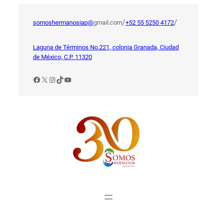
Saltar
al
/
/
somoshermanosiap@
gmail.com
+52 55 5250 4172
contenido
Laguna de Términos No.221, colonia Granada, Ciudad
de México, C.P. 11320
Facebook
X
Instagram
TikTok
YouTube