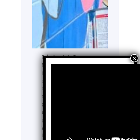
El Índice de la Paz en
México, es una métrica
integral que se encarga
de analizar los
desarrollos en los
ámbitos de violencia y
paz en el país
anualmente, así como las
principales tendencias
y/o factores que dan
impulso a la paz en