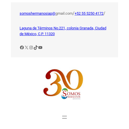
Saltar
al
/
/
somoshermanosiap@
gmail.com
+52 55 5250 4172
contenido
Laguna de Términos No.221, colonia Granada, Ciudad
de México, C.P. 11320
Facebook
X
Instagram
TikTok
YouTube