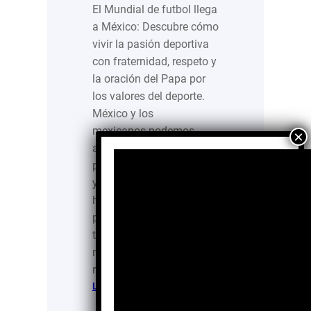
El Mundial de futbol llega
a México: Descubre cómo
vivir la pasión deportiva
con fraternidad, respeto y
la oración del Papa por
los valores del deporte.
México y los
mexicanos podemos
aceptar que somos un
país festivo, disfrutamos
y compartimos el buen
humor durante los
preparativos, en el
transcurso del evento y,
más adelante, al
recordarlo. Eso…
:
Leer más…
El