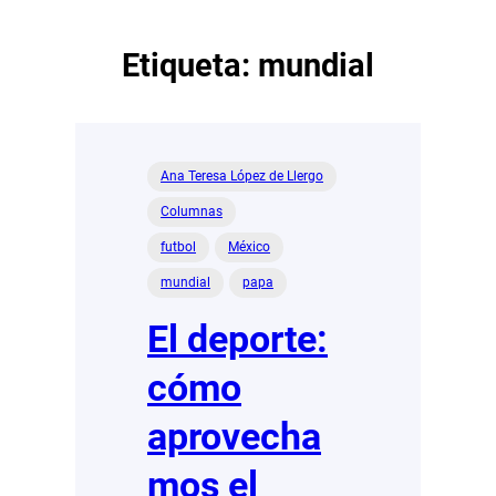
Etiqueta:
mundial
Ana Teresa López de Llergo
Columnas
futbol
México
mundial
papa
El deporte:
cómo
aprovecha
mos el