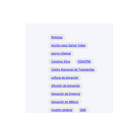
Noticias
Acción para Salvar Vidas
apoyo integral
Carolina Silva
CENATRA
Centro Nacional de Trasplantes
cultura de donación
difusión de donación
donación de órganos
donación en México
muerte cerebral
OMS