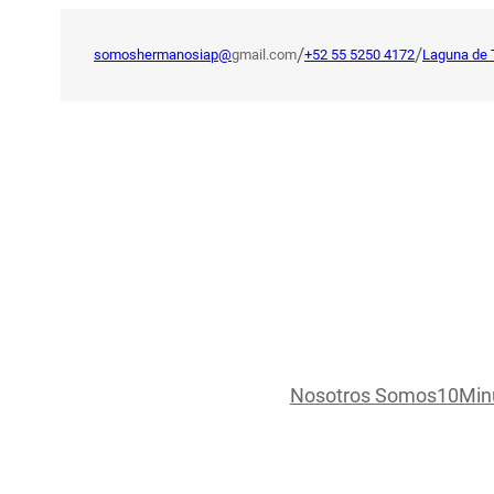
Saltar
al
/
/
somoshermanosiap@
gmail.com
+52 55 5250 4172
Laguna de 
contenido
Nosotros Somos
10Min