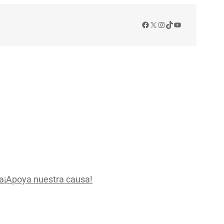
Facebook
X
Instagram
TikTok
YouTube
a
¡Apoya nuestra causa!