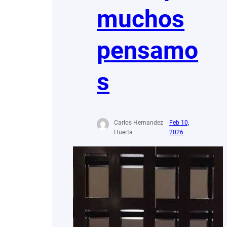
muchos
pensamo
s
Carlos Hernandez
Feb 10,
Huerta
2026