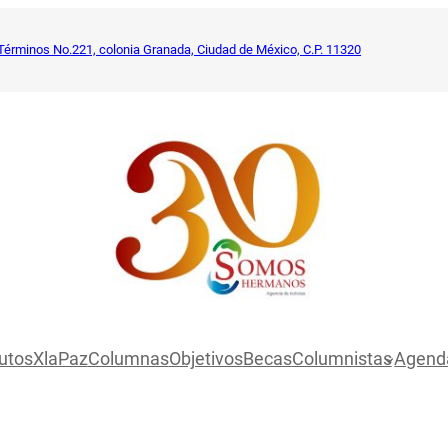
Términos No.221, colonia Granada, Ciudad de México, C.P. 11320
utosXlaPaz
Columnas
Objetivos
Becas
Columnistas
Agend