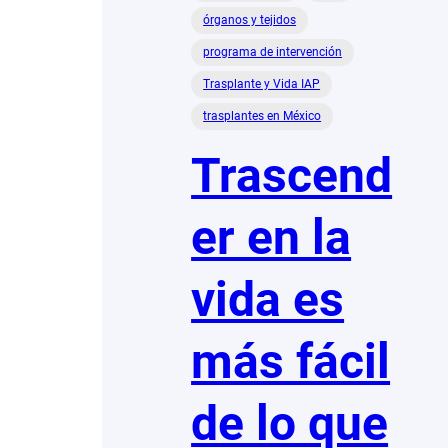
órganos y tejidos
programa de intervención
Trasplante y Vida IAP
trasplantes en México
Trascend
er en la
vida es
más fácil
de lo que